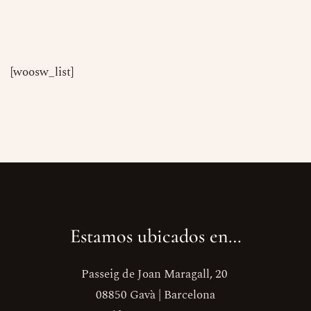
[woosw_list]
Estamos ubicados en…
Passeig de Joan Maragall, 20
08850 Gavà | Barcelona